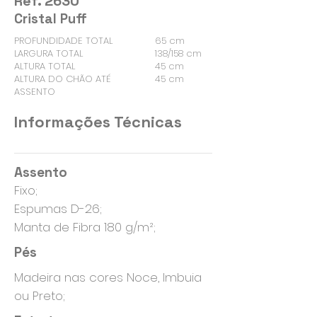
Ref. 2630
Cristal Puff
PROFUNDIDADE TOTAL
65 cm
LARGURA TOTAL
138/158 cm
ALTURA TOTAL
45 cm
ALTURA DO CHÃO ATÉ
45 cm
ASSENTO
Informações Técnicas
Assento
Fixo;
Espumas D-26;
Manta de Fibra 180 g/m²;
Pés
Madeira nas cores Noce, Imbuia
ou Preto;