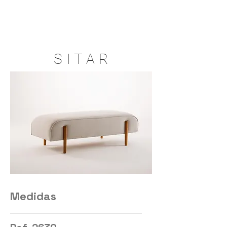
S I T A R
Medidas