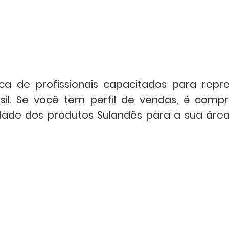
EMPRESA
SEJA UM LOJISTA
SEJA REPRESENTANT
 de profissionais capacitados para repr
sil. Se você tem perfil de vendas, é comp
idade dos produtos Sulandês para a sua áre