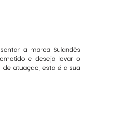
E
CONTATO
CORPORATIVO
esentar a marca Sulandês
rometido e deseja levar o
a de atuação, esta é a sua