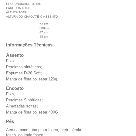
PROFUNDIDADE TOTAL
LARGURA TOTAL
ALTURA TOTAL
ALTURA DO CHÃO ATÉ O ASSENTO
72 cm
200cm
87 cm
45 cm
Informações Técnicas
Assento
Fixo
Percintas sintéticas;
Espumas D-26 Soft;
Manta de fibra poliéster 120g.
Encosto
Fixo;
Percintas Sintéticas;
Almofadas soltas;
Manta de fibra poliéster 400G
Pés
Aço carbono tubo prata fosco, preto pérola
fosco, dourado fosco.