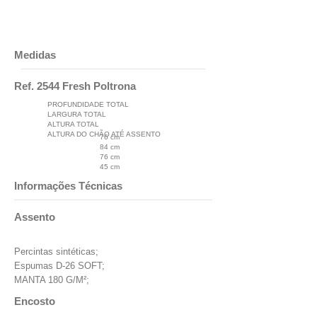
Medidas
Ref. 2544 Fresh Poltrona
PROFUNDIDADE TOTAL
LARGURA TOTAL
ALTURA TOTAL
ALTURA DO CHÃO ATÉ ASSENTO
76 cm
84 cm
76 cm
45 cm
Informações Técnicas
Assento
Percintas sintéticas;
Espumas D-26 SOFT;
MANTA 180 G/M²;
Encosto