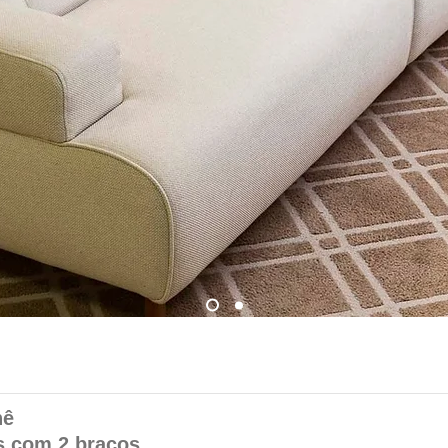
nê
s com 2 braços