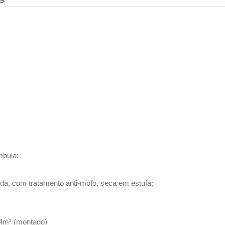
mbuia;
ada, com tratamento anti-mofo, seca em estufa;
4m³ (montado)