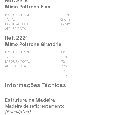
Ref. 2218
Mimo Poltrona Fixa
PROFUNDIDADE
80 cm
TOTAL
72 cm
LARGURA TOTAL
95 cm
ALTURA TOTAL
Ref. 2221
Mimo Poltrona Giratória
PROFUNDIDADE
80
TOTAL
cm
LARGURA TOTAL
72
ALTURA TOTAL
cm
95
cm
Informações Técnicas
Estrutura de Madeira
Madeira de reflorestamento
(Eucaliptus)