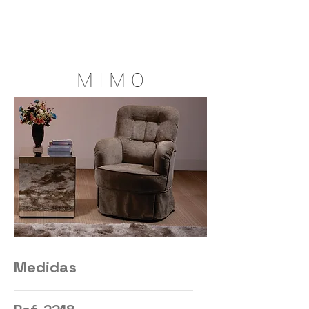
M I M O
Medidas