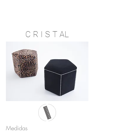
C R I S T AL
Medidas