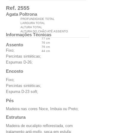
Ref. 2555
Agata Poltrona
PROFUNDIDADE TOTAL
LARGURA TOTAL
ALTURA TOTAL
ALTURA DO CHÃO ATÉ ASSENTO
Informações Técnicas
77 cm
76 cm
Assento
76 cm
Fixo;
44 cm
Percintas sintéticas;
Espumas D-26;
Encosto
Fixo;
Percintas sintéticas;
Espuma D-23 soft;
Pés
Madeira nas cores Noce, Imbuia ou Preto;
Estrutura
Madeira de eucalipto reflorestada, com
tratamento anti-mofo, seca em estufa;