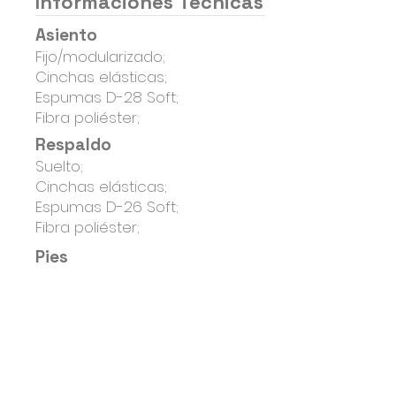
Informaciones Técnicas
Asiento
Fijo/modularizado;
Cinchas elásticas;
Espumas D-28 Soft;
Fibra poliéster;
Respaldo
Suelto;
Cinchas elásticas;
Espumas D-26 Soft;
Fibra poliéster;
Pies
Madera en colores Noce, Imbuia
o Negro;
Estructura
Madera de eucalipto reforestada,
con tratamiento anti-moho, seca
en horno;