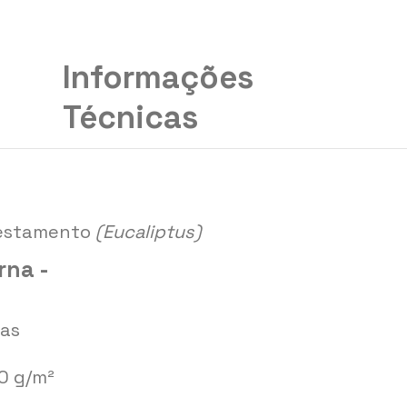
Informações
Técnicas
restamento
(Eucaliptus)
rna -
cas
0 g/m²