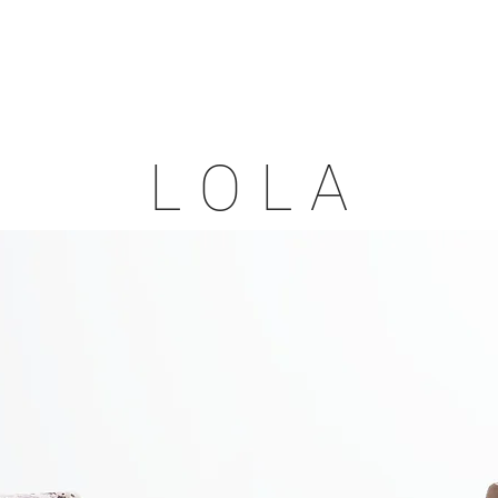
EMPRESA
Sea ​​un Comerciante
Sea ​​un Representant
L O L A