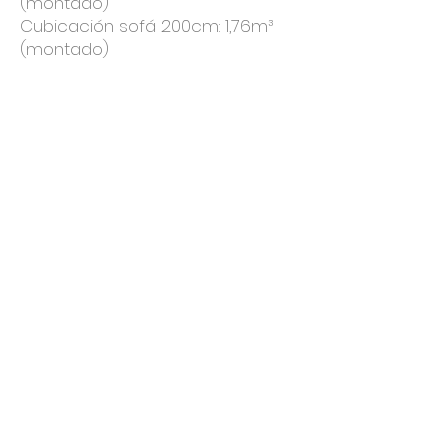
(montado)
Cubicación sofá 200cm: 1,76m³
(montado)