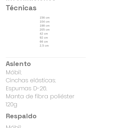
Técnicas
156 cm
104 cm
198 cm
205 cm
42 cm
92 cm
66 cm
2,5 cm
Asiento
Móbil;
Cinchas elásticas;
Espumas D-26;
Manta de fibra poliéster
120g
Respaldo
Móbil;